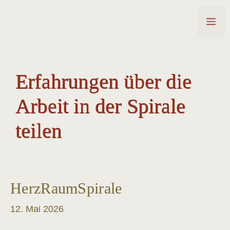
Zum
ANDREJA DUNCA
Inhalt
me
springen
Erfahrungen über die
Arbeit in der Spirale
teilen
HerzRaumSpirale
12. Mai 2026